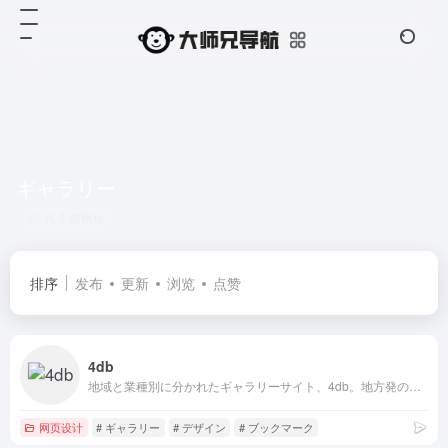
ギャラリー
共 2 篇网址
排序
发布
更新
浏览
点赞
4db
地域と業種別に分かれたギャラリーサイト、4db。地方発の良質なWebサイトを掲載しています。
网页设计
# ギャラリー
# デザイン
# ブックマーク