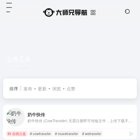
上传工具
共 1 篇网址
排序
发布
更新
浏览
点赞
奶牛快传
奶牛快传 (CowTransfer) 无需注册即可传输文件，上传下载不限速。传视频、传音频、传图片、跨国传、传大文件。10GB 免费云盘、会员 3TB 超大云盘。最受创意人、广告人及创作者喜爱的效率工具之一，快来体验吧！
在线云盘
# cowtransfer
# musetransfer
# wetransfer