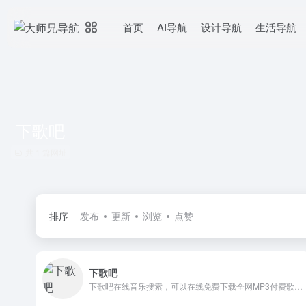
首页
AI导航
设计导航
生活导航
下歌吧
共 1 篇网址
排序
发布
更新
浏览
点赞
下歌吧
下歌吧在线音乐搜索，可以在线免费下载全网MP3付费歌曲、流行音乐、经典老歌等。曲库完整，更新迅速，试听流畅，支持高品质|无损音质