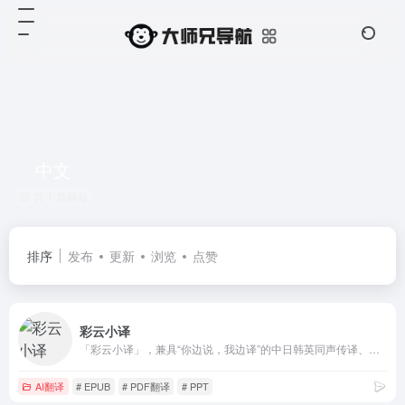
中文
共 1 篇网址
排序
发布
更新
浏览
点赞
彩云小译
「彩云小译」，兼具“你边说，我边译”的中日韩英同声传译、双语对照网页翻译、文献翻译、文档翻译、视频字幕翻译功能。
AI翻译
# EPUB
# PDF翻译
# PPT