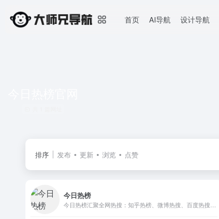
首页
AI导航
设计导航
今日热榜官网
共 1 篇网址
排序
发布
更新
浏览
点赞
今日热榜
今日热榜汇聚全网热搜：知乎热榜、微博热搜、百度热搜、IT之家、36氪、少数派、豆瓣、小红书、百度贴吧、虎扑、虎嗅、天涯、哔哩哔哩、小众软件、抖音、吾爱破解、GitHub、技术期刊 全网热点 新闻 热词 排行榜 摸鱼神器