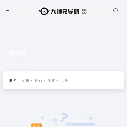
优优网
共 0 篇网址
排序
发布
更新
浏览
点赞