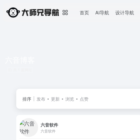
首页
AI导航
设计导航
六音博客
共 1 篇网址
排序
发布
更新
浏览
点赞
六音软件
六音软件