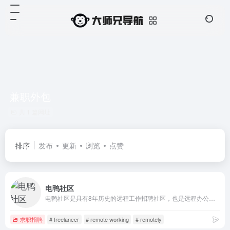
兼职外包
共 1 篇网址
排序
发布
更新
浏览
点赞
电鸭社区
电鸭社区是具有8年历史的远程工作招聘社区，也是远程办公互联网工作者们的聚集地。在社区，我们进行有价值的话题讨论，也分享远程、外包、零活、兼职、驻场等非主流工作机会。「只工作，不上班」是我们倡导的工作态度。
求职招聘
# freelancer
# remote working
# remotely