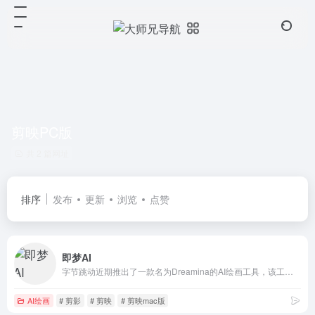
剪映PC版
共 2 篇网址
排序
发布
更新
浏览
点赞
即梦AI
字节跳动近期推出了一款名为Dreamina的AI绘画工具，该工具提供了免费且不限量的服务。这可能基于对Stable Diffusion模型的优化与改进，为国内用户提供了一个类似Midjourney的替代选择。
AI绘画
# 剪影
# 剪映
# 剪映mac版