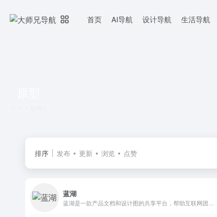
首页
AI导航
设计导航
生活导航
原型
共 1 篇网址
排序
发布
更新
浏览
点赞
蓝湖
蓝湖是一款产品文档和设计图的共享平台，帮助互联网团队更好地管理文档和设计图。蓝湖可以在线展示Axure，自动生成设计图标注，与团队共享设计图，展示页面之间的跳转关系。蓝湖支持从Sketch、Ps一键共享、在线讨论，而且蓝湖只需简单几步就能将设计图变成一个可以点击的演示原型，蓝湖还支持分享给同事，让他也可以在手机中查看设计效果。蓝湖已经成为新一代产品设计的工作方式。