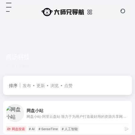
商汤科技
共 1 篇网址
排序
发布
更新
浏览
点赞
网盘小站
网盘小站-阿里云盘站 致力于为用户打造最好用的资源共享网站，找资源更方便！免费注册登陆即可获取资源！ QQ交流群❶群：891168781（已满） QQ交流群❷群：542289539 QQ交流群❸群：暂无 侵权问题发邮件：9530045@qq.com 反馈/广告合作：9530045@qq.com
网盘搜索
# AI
# SenseTime
# 人工智能