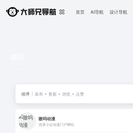
首页
AI导航
设计导航
嗷呜
共 1 篇网址
排序
发布
更新
浏览
点赞
嗷呜动漫
优质小众动漫门户网站