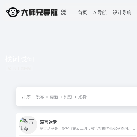
首页
AI导航
设计导航
找词找句
共 1 篇网址
排序
发布
更新
浏览
点赞
深言达意
深言达意是一款写作辅助工具，核心功能包括据意查词、据意查句。根据模糊的描述，找到贴切的词语和名言佳句，支持汉英双语。深言达意基于最先进的人工智能算法实现，由深言科技出品。