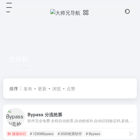
抢候补
共 1 篇网址
排序
发布
更新
浏览
点赞
Bypass 分流抢票
软件完全免费,全程自动抢票,自动抢候补,自动识别验证码,多线程秒单、稳定捡漏,支持多天、多车次、多席别、多乘客等功能，更多功能敬请期待。
旅游出行
# 12306Bypass
# 2020抢票软件
# Bypass