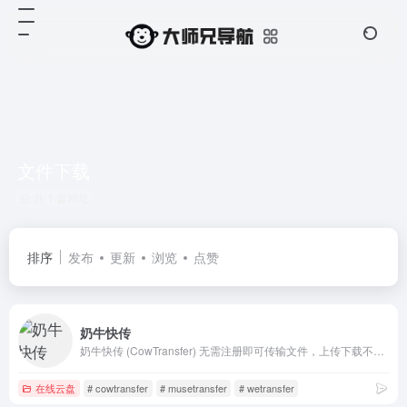
文件下载
共 1 篇网址
排序
发布
更新
浏览
点赞
奶牛快传
奶牛快传 (CowTransfer) 无需注册即可传输文件，上传下载不限速。传视频、传音频、传图片、跨国传、传大文件。10GB 免费云盘、会员 3TB 超大云盘。最受创意人、广告人及创作者喜爱的效率工具之一，快来体验吧！
在线云盘
# cowtransfer
# musetransfer
# wetransfer