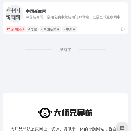
中国新闻网
中国新闻网，是知名的中文新闻门户网站，也是全球互联网中文新闻资讯最重要的原创内容供应商之一。依托中新社遍布全球的采编网络,每天24小时面向广大网民和网络媒体，快速、准确地提供文字、图片、视频等多样化的资讯服务。在新闻报道方面，中新网动态新闻及时准确，解释性报道角度独特，稿件被国内外网络媒体大量转载。
新闻资讯
# 专题
# 中国新闻网
# 中新网
没有了
大师兄导航是集网址、资源、资讯于一体的导航网站，旨在让