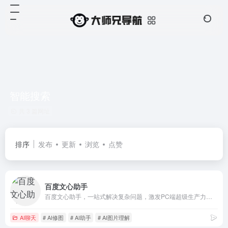
智能搜索
共 3 篇网址
排序
发布
更新
浏览
点赞
百度文心助手
百度文心助手，一站式解决复杂问题，激发PC端超级生产力！独有「灵感探索」功能深入剖析问题核心，智能文字创作、图片创作、AI阅读、智能体海量应用启迪无限创意，开启高效智能学习办公新篇章！
AI聊天
# AI修图
# AI助手
# AI图片理解