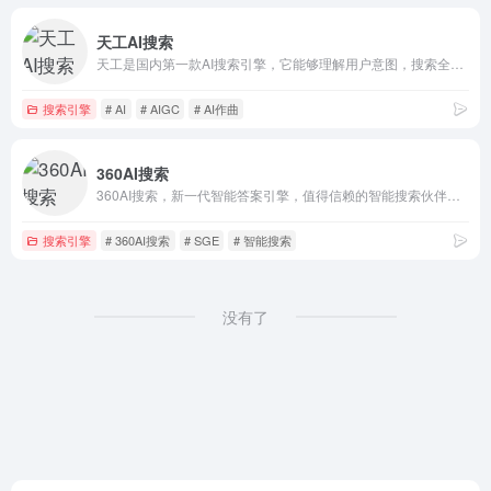
天工AI搜索
天工是国内第一款AI搜索引擎，它能够理解用户意图，搜索全网海量信息，并通过人工智能技术，归纳、概括、整合这些信息，输出高质量、无广告的搜索结果，还能够把搜索结果自动整理为脑图和大纲，支持专业的学术科研类搜索。此外，天工还具备聊天、写作、问答、画画的能力。天工通过自然语言与用户进行问答交互，可满足知识问答、文章创作、逻辑推演、数理推算、代码编程、AI画画、虚拟人聊天、情感陪伴等多元化需求。天工还具有大量的智能体，在学习、职场、生活等多类场景中都能辅助你。
搜索引擎
# AI
# AIGC
# AI作曲
360AI搜索
360AI搜索，新一代智能答案引擎，值得信赖的智能搜索伙伴，为复杂搜索提供专业支持，解锁更相关、更全面的答案。AI对用户提问进行精准语义分析，并通过追问获取更多有价值信息，将问题拆分为多组关键词后再进行搜索引擎检索，深度阅读网页内容，最终呈现逻辑清晰、准确无误的答案。
搜索引擎
# 360AI搜索
# SGE
# 智能搜索
没有了