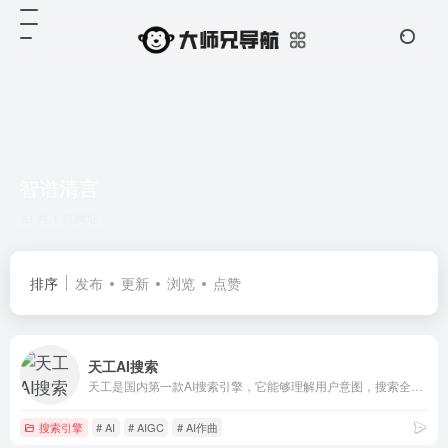
智谱清言
共 1 篇网址
排序
发布
更新
浏览
点赞
天工AI搜索
天工是国内第一款AI搜索引擎，它能够理解用户意图，搜索全网海量信息，并通过人工智能技术，归纳、概括、整合这些信息，输出高质量、无广告的搜索结果，还能够把搜索结果自动整理为脑图和大纲，支持专业的学术科研类搜索。此外，天工还具备聊天、写作、问答、画画的能力。天工通过自然语言与用户进行问答交互，可满足知识问答、文章创作、逻辑推演、数理推算、代码编程、AI画画、虚拟人聊天、情感陪伴等多元化需求。天工还具有大量的智能体，在学习、职场、生活等多类场景中都能辅助你。
搜索引擎
# AI
# AIGC
# AI作曲