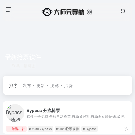
最新抢票软件
共 1 篇网址
排序
发布
更新
浏览
点赞
Bypass 分流抢票
软件完全免费,全程自动抢票,自动抢候补,自动识别验证码,多线程秒单、稳定捡漏,支持多天、多车次、多席别、多乘客等功能，更多功能敬请期待。
旅游出行
# 12306Bypass
# 2020抢票软件
# Bypass