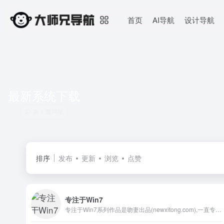
首页
AI导航
设计导航
最新系统下载
共 1 篇网址
排序
发布
更新
浏览
点赞
专注于Win7
专注于Win7系列作品是吻妻出品(newxitong.com),一直专注于win7,致力于分享最新最好用的Windows7纯净旗舰版系统下载,而吻妻是一位有态度,有原则的不随波逐流的系统爱好者。