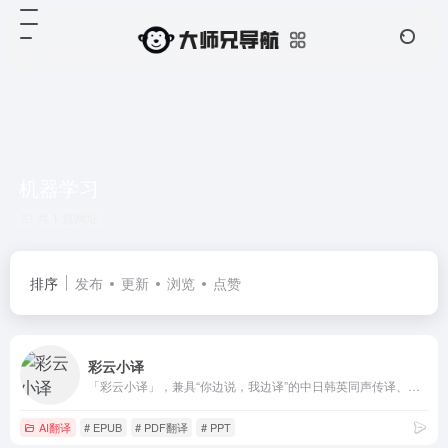
机器学习
共 1 篇网址
排序
发布
更新
浏览
点赞
彩云小译
「彩云小译」，兼具“你边说，我边译”的中日韩英同声传译、双语对照网页翻译、文献翻译、文档翻译、视频字幕翻译功能。
AI翻译
# EPUB
# PDF翻译
# PPT