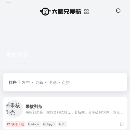
果核博客
共 1 篇网址
排序
发布
更新
浏览
点赞
果核剥壳
果核剥壳是一家综合科技站点，看新闻，分享破解软件、绿色软件，Windows系统。守住互联网最后的一片净土。
软件下载
# adobe
# ghpym
# PE