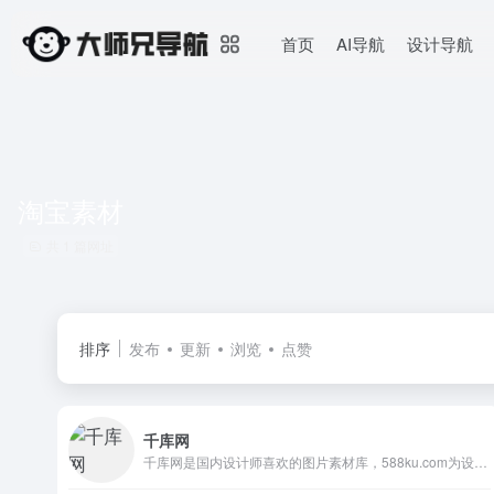
首页
AI导航
设计导航
淘宝素材
共 1 篇网址
排序
发布
更新
浏览
点赞
千库网
千库网是国内设计师喜欢的图片素材库，588ku.com为设计师提供各类好看免费的png图片和素材、背景图片、背景素材、海报背景、banner背景、边框花纹素材、艺术字、主图和直通车背景等，找素材就上千库网，百万精品图片等您下载！