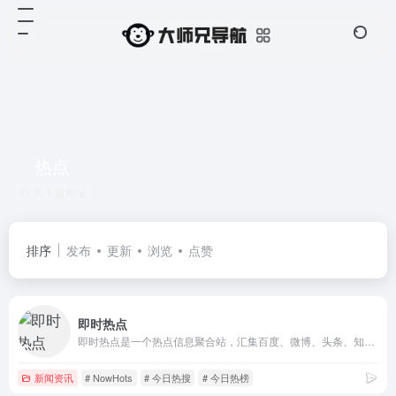
热点
共 1 篇网址
排序
发布
更新
浏览
点赞
即时热点
即时热点是一个热点信息聚合站，汇集百度、微博、头条、知乎、抖音、快手等多个主流平台的热门话题。让您轻松了解正在发生的事，无需跳转多个平台，即刻浏览最新、最热、最有趣的话题，紧跟时事脉搏。随时掌握热门信息，畅游即时热点，从容应对社交网络的潮流！
新闻资讯
# NowHots
# 今日热搜
# 今日热榜