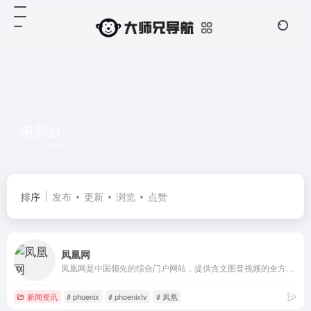
电影台
共 1 篇网址
排序
发布
更新
浏览
点赞
凤凰网
凤凰网是中国领先的综合门户网站，提供含文图音视频的全方位综合新闻资讯、深度访谈、观点评论、财经产品、互动应用、分享社区等服务，同时与凤凰无线、凤凰宽频形成三屏联动，为全球主流华人提供互联网、无线通信、电视网三网融合无缝衔接的新媒体优质体验。
新闻资讯
# phoenix
# phoenixtv
# 凤凰