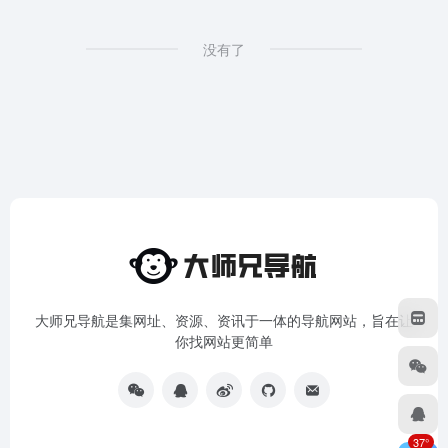
没有了
大师兄导航是集网址、资源、资讯于一体的导航网站，旨在让
你找网站更简单
37°