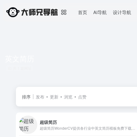
首页
AI导航
设计导航
英文简历
共 1 篇网址
排序
发布
更新
浏览
点赞
超级简历
超级简历WonderCV提供各行业中英文简历模板免费下载和真人大牛简历范文参考,是HR推荐的智能简历制作工具.还有专业简历案例库和智能简历优化建议,以及大量简历制作攻略和职场攻略.是免费制作名企,外企,500强等高薪职位求职简历和留学简历必备的精英简历神器.