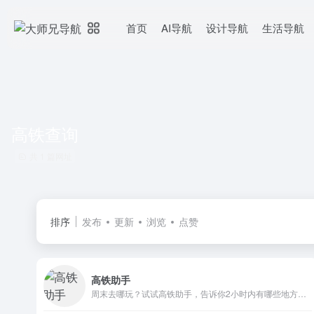
首页
AI导航
设计导航
生活导航
高铁查询
共 1 篇网址
排序
发布
更新
浏览
点赞
高铁助手
周末去哪玩？试试高铁助手，告诉你2小时内有哪些地方可以去！例如：人在上海，周末我想找一个高铁2小时可达的旅行目的地，Let's go！