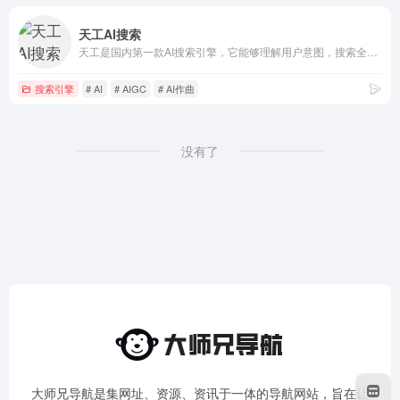
天工AI搜索
天工是国内第一款AI搜索引擎，它能够理解用户意图，搜索全网海量信息，并通过人工智能技术，归纳、概括、整合这些信息，输出高质量、无广告的搜索结果，还能够把搜索结果自动整理为脑图和大纲，支持专业的学术科研类搜索。此外，天工还具备聊天、写作、问答、画画的能力。天工通过自然语言与用户进行问答交互，可满足知识问答、文章创作、逻辑推演、数理推算、代码编程、AI画画、虚拟人聊天、情感陪伴等多元化需求。天工还具有大量的智能体，在学习、职场、生活等多类场景中都能辅助你。
搜索引擎
# AI
# AIGC
# AI作曲
没有了
大师兄导航是集网址、资源、资讯于一体的导航网站，旨在让