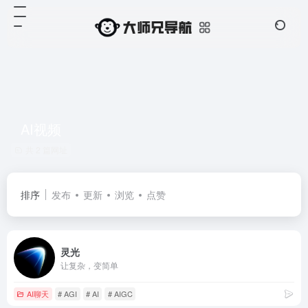
AI视频
共 2 篇网址
排序
发布
更新
浏览
点赞
灵光
让复杂，变简单
AI聊天
# AGI
# AI
# AIGC