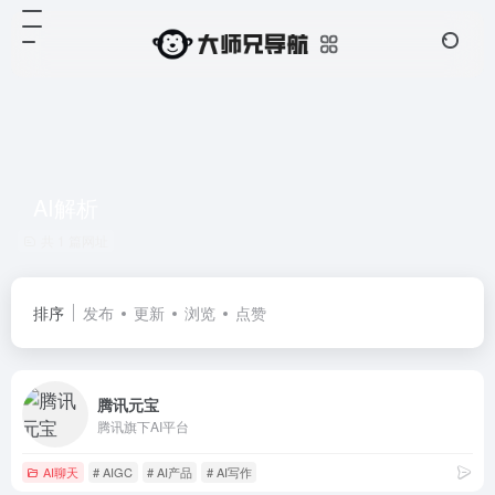
AI解析
共 1 篇网址
排序
发布
更新
浏览
点赞
腾讯元宝
腾讯旗下AI平台
AI聊天
# AIGC
# AI产品
# AI写作