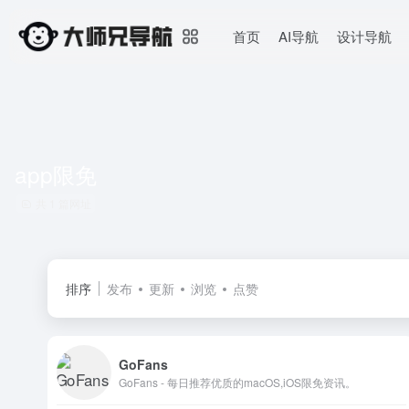
首页
AI导航
设计导航
app限免
共 1 篇网址
排序
发布
更新
浏览
点赞
GoFans
GoFans - 每日推荐优质的macOS,iOS限免资讯。