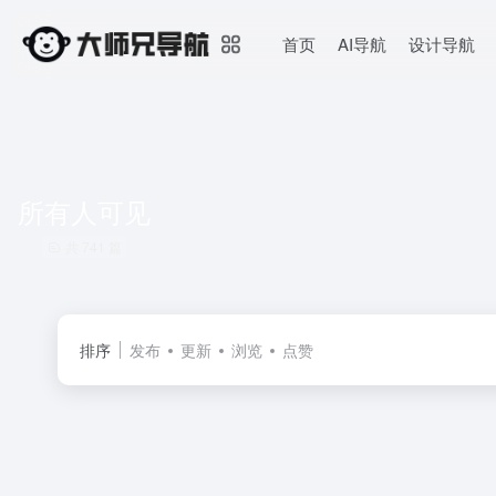
首页
AI导航
设计导航
所有人可见
共 741 篇
排序
发布
更新
浏览
点赞