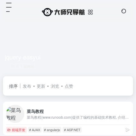
jquery easyui
共 1 篇网址
排序
发布
更新
浏览
点赞
菜鸟教程
菜鸟教程(www.runoob.com)提供了编程的基础技术教程, 介绍了HTML、CSS、Javascript、Python，Java，Ruby，C，PHP , MySQL等各种编程语言的基础知识。 同时本站中也提供了大量的在线实例，通过实例，您可以更好的学习编程。..
前端开发
# AJAX
# angularjs
# ASP.NET