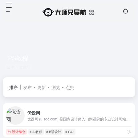
PS教程
共 1 篇网址
排序
发布
更新
浏览
点赞
优设网
优设网 (uisdc.com) 是国内设计师入门到进阶的专业设计网站。设计内容全面及时，全网粉丝过千万。专注前沿设计趋势和设计方法论，拥有原创独家设计内容和设计师网站导航。提供灵感素材、UI设计、平面设计、网页设计、电商设计、设计软件、SDC网站推荐。
设计综合
# AI教程
# B端设计
# GUI