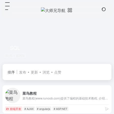
SQL
共 1 篇网址
排序
发布
更新
浏览
点赞
菜鸟教程
菜鸟教程(www.runoob.com)提供了编程的基础技术教程, 介绍了HTML、CSS、Javascript、Python，Java，Ruby，C，PHP , MySQL等各种编程语言的基础知识。 同时本站中也提供了大量的在线实例，通过实例，您可以更好的学习编程。..
前端开发
# AJAX
# angularjs
# ASP.NET