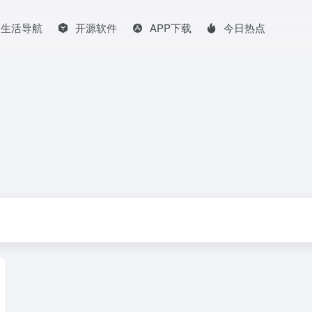
生活导航
开源软件
APP下载
今日热点