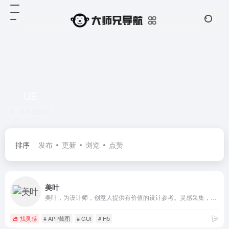
UE
共 1 篇网址
排序
发布
更新
浏览
点赞
美叶
美叶，为设计师，创意人提供有价值的设计参考。灵感采集，优质素材获取，时刻Follow最新流行设计趋势
找灵感
# APP截图
# GUI
# H5