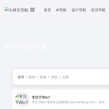
首页
AI导航
设计导航
生活导航
Win7纯净版下载
共 1 篇网址
排序
发布
更新
浏览
点赞
专注于Win7
专注于Win7系列作品是吻妻出品(newxitong.com),一直专注于win7,致力于分享最新最好用的Windows7纯净旗舰版系统下载,而吻妻是一位有态度,有原则的不随波逐流的系统爱好者。