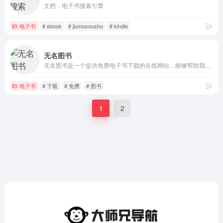
文档，电子书搜索引擎
电子书
# ebook
# jiumosoushu
# kindle
无名图书
无名图书是一个提供免费电子书下载的在线网站，能够帮助我们轻松搜索到自己想要的电子书并提供相关的下载服务，电子书支持PDF、EPUB、MOBI等格式，使用无需注册登录，网站界面UI简洁，电子书涉及到理工科、美食旅游、政治、计算机、设计、生物、天文等等各个方面的领域，电子书搜索支持书名、作者和ISBN。
电子书
# 下载
# 免费
# 图书
1
2