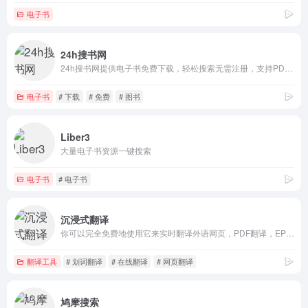
电子书
24h搜书网
24h搜书网提供电子书免费下载，轻松搜索无需注册，支持PDF、EPUB、MOBI等格式，电子书涵盖文学、心理、设计、小说、哲学、历史、宗教、计算机、理财、政治、军事和儿童教育等领域，支持书名、作者和ISBN搜索电子书。
电子书
# 下载
# 免费
# 图书
Liber3
大量电子书资源一键搜索
电子书
# 电子书
沉浸式翻译
你可以完全免费地使用它来实时翻译外语网页，PDF翻译，EPUB电子书翻译，视频双语字幕翻译等。还可以自由选择调用OpenAI (ChatGPT)、DeepL、Gemini等人工智能引擎来翻译上述内容。
翻译工具
# 划词翻译
# 在线翻译
# 网页翻译
鸠摩搜索