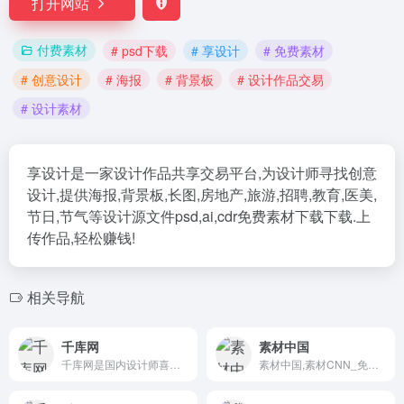
打开网站
付费素材
# psd下载
# 享设计
# 免费素材
# 创意设计
# 海报
# 背景板
# 设计作品交易
# 设计素材
享设计是一家设计作品共享交易平台,为设计师寻找创意
设计,提供海报,背景板,长图,房地产,旅游,招聘,教育,医美,
节日,节气等设计源文件psd,ai,cdr免费素材下载下载.上
传作品,轻松赚钱!
相关导航
千库网
素材中国
千库网是国内设计师喜欢的图片素材库，588ku.com为设计师提供各类好看免费的png图片和素材、背景图片、背景素材、海报背景、banner背景、边框花纹素材、艺术字、主图和直通车背景等，找素材就上千库网，百万精品图片等您下载！
素材中国,素材CNN_免费素材共享平台.图片素材图库提供海量素材,图片下载,设计素材,PSD源文件,矢量图,AI,CDR,EPS等高清图片下载