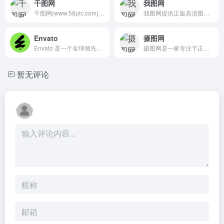
千图网
我图网
千图网(www.58pic.com) 是专注正版商用图片设计素材下载的网站！提供矢量图素材、背景图片素材、矢量图库、psd素材、字体模板、设计素材、PPT模板、视频素材、插画绘画、平面设计模板、Excel模板素材以及网页模板、网站设计素材、网页图标的下载服务。
我图网提供正版高清图片设计素材,免费平面素材,为生产商提供工业品牌包装设计解决方案,包括背景墙/文化墙/装饰画/包装/样机/CAD/印花图案以及党政类的PPT/Word/Excel模板下载.
Envato
摄图网
Envato 是一个全球领先的数字创意资产市场平台，覆盖视频、音频、图形设计、网站模板、3D模型等多种资源类型，成为设计师、开发者及创意爱好者获取专业素材的重要渠道。
摄图网是一家专注于正版摄影高清图片素材免费下载的图库作品网站,提供手绘插画,海报,ppt模板,科技,城市,商务,建筑,风景,美食,家居,外景,背景等好看的图片设计素材大全可供下载。摄图摄影师5000+入驻并进行交流成长，百万图片量和设计师在这里找到满意的图片素材和设计灵感!
暂无评论