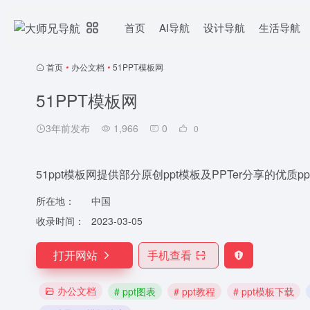
首页
AI导航
设计导航
生活导航
首页
•
办公文档
•
51PPT模板网
51PPT模板网
3年前发布
1,966
0
0
51ppt模板网提供部分原创ppt模板及PPTer分享的优质
所在地：
中国
收录时间：
2023-03-05
打开网站
手机查看
办公文档
# ppt图表
# ppt教程
# ppt模板下载