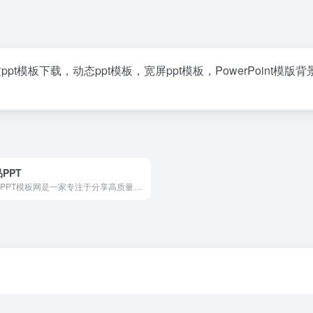
质ppt模板下载，动态ppt模板，宽屏ppt模板，PowerPoin
PPT
优品PPT模板网是一家专注于分享高质量的免费PPT模板下载网站，包括图表、背景图片、素材、教程等各类PPT模板相关资源。致力于打造国内最大最权威的PPT下载一站式服务平台。