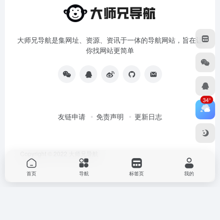
大师兄导航是集网址、资源、资讯于一体的导航网站，旨在让
你找网站更简单
34°
友链申请
免责声明
更新日志
Copyright © 2022
大师兄导航
首页
导航
标签页
我的