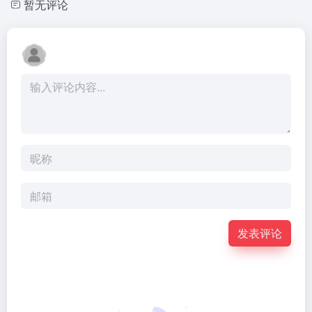
暂无评论
发表评论