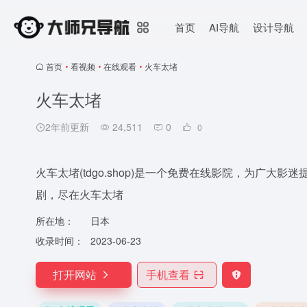
首页
AI导航
设计导航
首页
•
看视频
•
在线观看
•
火车太堵
火车太堵
2年前更新
24,511
0
0
火车太堵(tdgo.shop)是一个免费在线影院，为
剧，尽在火车太堵
所在地：
日本
收录时间：
2023-06-23
打开网站
手机查看