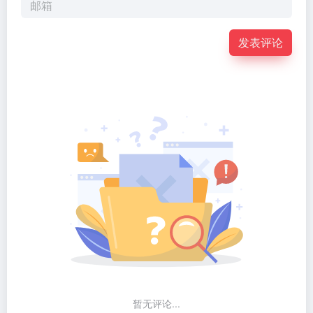
发表评论
暂无评论...