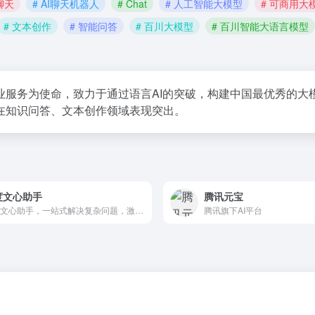
I聊天
# AI聊天机器人
# Chat
# 人工智能大模型
# 可商用大
# 文本创作
# 智能问答
# 百川大模型
# 百川智能大语言模型
业服务为使命，致力于通过语言AI的突破，构建中国最优秀的大
在知识问答、文本创作领域表现突出。
度文心助手
腾讯元宝
百度文心助手，一站式解决复杂问题，激发PC端超级生产力！独有「灵感探索」功能深入剖析问题核心，智能文字创作、图片创作、AI阅读、智能体海量应用启迪无限创意，开启高效智能学习办公新篇章！
腾讯旗下AI平台