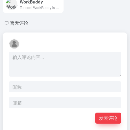
WorkBuddy
Tencent WorkBuddy is an AI Agent built for office professionals. Powered by multi-agent collaboration, it autonomously breaks down complex tasks and delivers finished, verifiable outputs — reports, decks, spreadsheets, and more.
暂无评论
发表评论