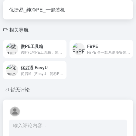
优捷易_纯净PE_一键装机
相关导航
微PE工具箱
FirPE
跨时代的PE工具箱，装机维护得力的助手，最后的救命稻草。化繁为简，小材大用，一键安装，极速启动。
FirPE 是一款系统预安装环境（Windows PE），它具有简约、易操作等特点，使用起来十分人性化。以U盘作为使用载体，空间更为充分，携带更为方便。同时整合各种装机必备工具，有效提高系统安装效率。FirPE 将为大家带来全新的用户体验！
优启通 EasyU
优启通（EasyU，简称EU）是IT天空精心打造的一款系统预安装环境（PE），它具有简约、易操作等特点，使用起来十分人性化。
暂无评论