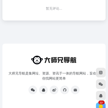
暂无评论...
大师兄导航是集网址、资源、资讯于一体的导航网站，旨在让
你找网站更简单
33°