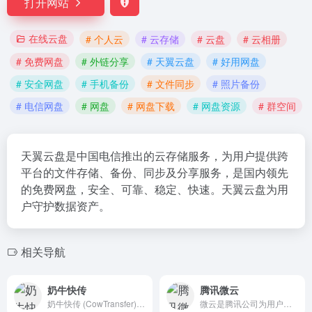
打开网站
在线云盘
# 个人云
# 云存储
# 云盘
# 云相册
# 免费网盘
# 外链分享
# 天翼云盘
# 好用网盘
# 安全网盘
# 手机备份
# 文件同步
# 照片备份
# 电信网盘
# 网盘
# 网盘下载
# 网盘资源
# 群空间
天翼云盘是中国电信推出的云存储服务，为用户提供跨
平台的文件存储、备份、同步及分享服务，是国内领先
的免费网盘，安全、可靠、稳定、快速。天翼云盘为用
户守护数据资产。
相关导航
奶牛快传
腾讯微云
奶牛快传 (CowTransfer) 无需注册即可传输文件，上传下载不限速。传视频、传音频、传图片、跨国传、传大文件。10GB 免费云盘、会员 3TB 超大云盘。最受创意人、广告人及创作者喜爱的效率工具之一，快来体验吧！
微云是腾讯公司为用户精心打造的一项智能云服务, 您可以通过微云方便地在手机和电脑之间同步文件、推送照片和传输数据。