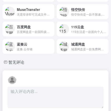
MuseTransfer
悟空快传
无需登录即可完成文件传输，10GB文件上传下载不限速、免费用，MuseTransfer文件传输工具就是快！
悟空快传是一款不限速,不限制文件大小高效率的文件在线接收存储工具!悟空快传有以下特点不限速,免注册,单文件上传最大支持20G,支持文件分享,支持密码保护,支持批量上传,可以设置失效时间,内容自动销毁,支持向多人分享文件
百度网盘
115云盘
百度网盘是一款国民级产品，已连续9年为超过7亿用户提供稳定、安全的个人云存储服务，已实现电脑、手机、电视等多种终端场景的覆盖和互联，并支持多类型文件的备份、分享、查看和处理
115生活是一款面向个人用户的云服务产品，连续15年为上亿用户提供海量信息化数据的安全存储服务，可实现多端同步与文件快速存取。同时提供智能管理、多维社交、生活服务等功能，是一款安全可靠、高效智能的数字化生活产品
蓝奏云
城通网盘
蓝奏·云存储
城通网盘是一款免费网盘，即免费网络存储空间服务。注册后可获得支持外链的70TB空间，最大单文件可达30GB，同时为用户提供每万次点击下载1000元的奖励。已为国内外数千万用户提供超过 5000TB 的网络储存空间。
暂无评论