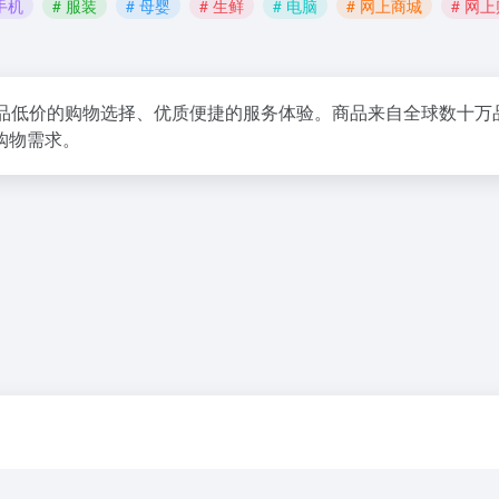
 手机
# 服装
# 母婴
# 生鲜
# 电脑
# 网上商城
# 网
供正品低价的购物选择、优质便捷的服务体验。商品来自全球数十
购物需求。