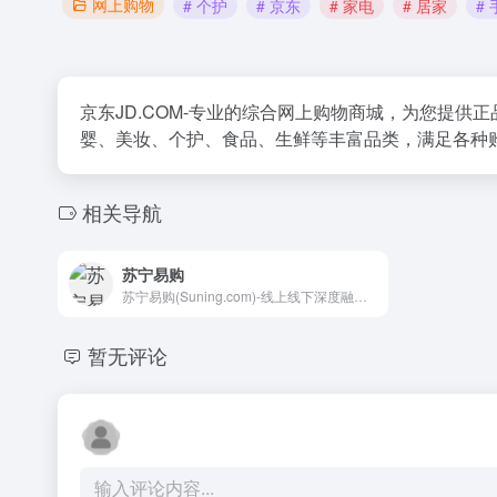
网上购物
# 个护
# 京东
# 家电
# 居家
#
京东JD.COM-专业的综合网上购物商城，为您提
婴、美妆、个护、食品、生鲜等丰富品类，满足各种
相关导航
苏宁易购
苏宁易购(Suning.com)-线上线下深度融合的零售平台,商品涵盖家电、手机、电脑、超市、母婴、百货、海外购等品类。换新到苏宁 省钱更省心！五重补贴 买贵就赔 多重保障 一站换新。 正品行货、全国联保、可门店自提,全网更低价,家电家装成套购,专注服务省心购!
暂无评论